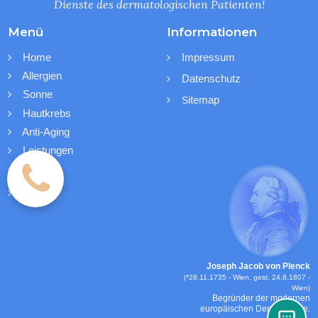
Dienste des dermatologischen Patienten!
Menü
Informationen
Home
Impressum


Allergien

Datenschutz

Sonne

itemap
S

Hautkrebs

Anti-Aging

Leistungen

Kontakt

Blog

Joseph Jacob von Plenck
(*28.11.1735 - Wien, gest. 24.8.1807 -
Wien)
Begründer der modernen
europäischen Dermatologie.